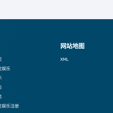
网站地图
页
XML
龙娱乐
示
态
类
龙娱乐注册