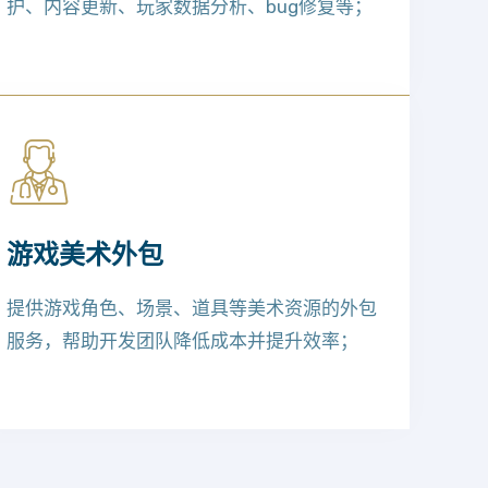
护、内容更新、玩家数据分析、bug修复等；
游戏美术外包
提供游戏角色、场景、道具等美术资源的外包
服务，帮助开发团队降低成本并提升效率；