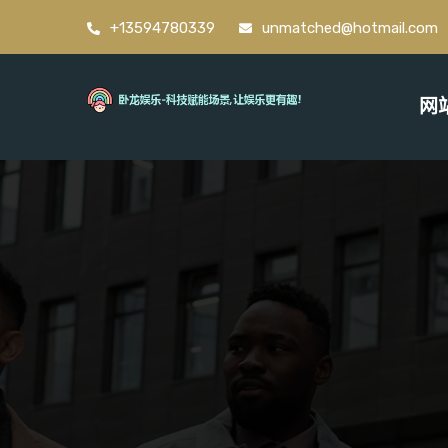
+13594780339
unmatched@hotmail.com
网