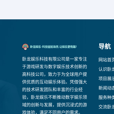
导航
卧龙娱乐科技有限公司是一家专注
网站首
于游戏研发与数字娱乐技术创新的
认识卧
高科技公司，致力于为全球用户提
项目展
供优质的互动娱乐体验。凭借强大
新闻动
的技术研发团队和丰富的行业经
验，卧龙娱乐不断推动数字娱乐领
服务种
域的创新与发展，提供沉浸式的游
交流卧
戏体验，满足不同用户的需求。