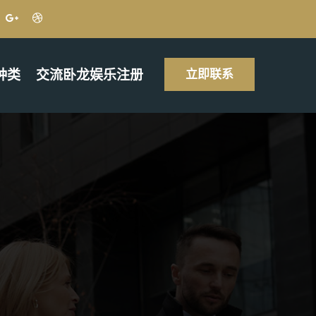
种类
交流卧龙娱乐注册
立即联系