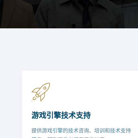
游戏引擎技术支持
提供游戏引擎的技术咨询、培训和技术支持