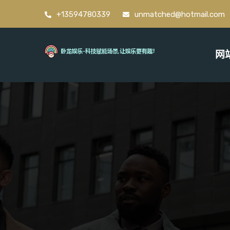
+13594780339
unmatched@hotmail.com
网